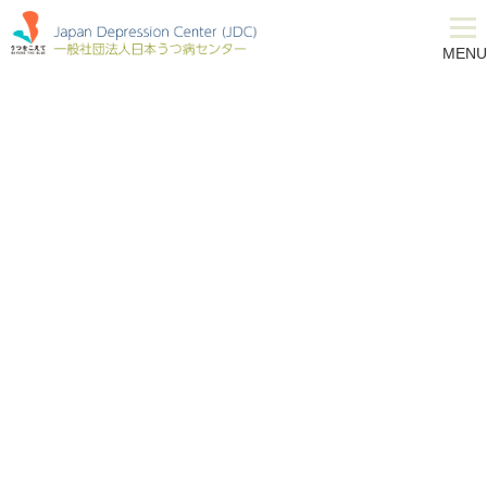
JDC
MENU